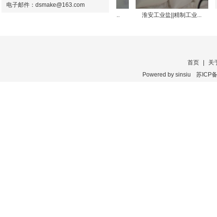
电子邮件：
dsmake@163.com
元明粉|大洋...
40-70目大颗粒元明...
淮安工业盐||精制工业...
首页
|
关
Powered by
sinsiu
苏ICP备