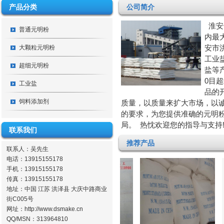
产品分类
公司简介
淮安
普通元明粉
内最
安市
大颗粒元明粉
工业
超细元明粉
盐等
0目
工业盐
品的
饲料添加剂
质量，以质量来扩大市场，以
的要求，为您提供准确的元明
局。 热忱欢迎您的指导与支持
联系我们
推荐产品
联系人：
吴先生
电话：
13915155178
手机：
13915155178
传真：
13915155178
地址：
中国 江苏 洪泽县 大庆中路商业
街C005号
网址：
http://www.dsmake.cn
QQ/MSN：
313964810